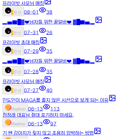
프라이빗 사모님 매칭
08-01
38
3
은선
▂▅▇█▓❤️남자들 위한 꿀알바❤️ ▓█▇▅▂
07-31
26
3
은선
프라이빗 초대 매칭
07-29
35
3
은선
▂▅▇█▓❤️남자들 위한 꿀알바❤️ ▓█▇▅▂
07-28
35
3
은선
프라이빗 사모님 매칭
07-27
40
3
은선
인도인이 MAGA를 좋지 않은 시선으로 보게 되는 이유
06-13
113
M
admin
정청래 대표님 절대 포기하지 마세요.
06-13
97
M
admin
기 쎈 강아지가 짖지 않고 조용히 압박하는 방법