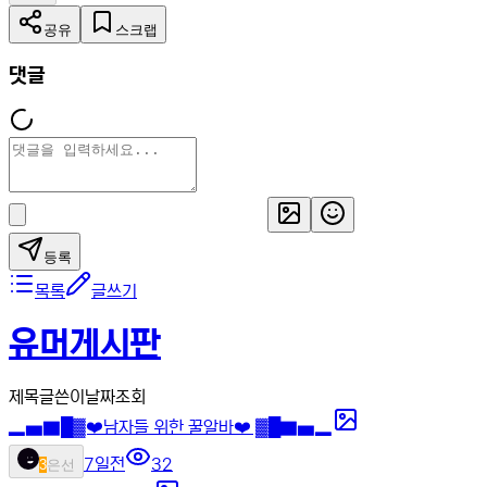
공유
스크랩
댓글
등록
목록
글쓰기
유머게시판
제목
글쓴이
날짜
조회
▂▅▇█▓❤️남자들 위한 꿀알바❤️ ▓█▇▅▂
7일전
32
3
은선