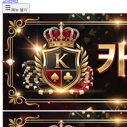
고객센터
메뉴 열기