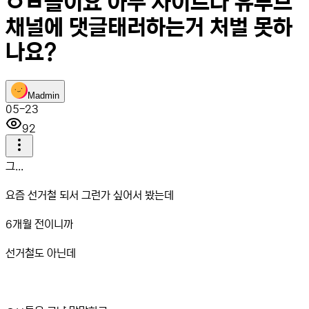
ㅇㅂ들이요 아무 사이트나 유투브
채널에 댓글태러하는거 처벌 못하
나요?
M
admin
05-23
92
그...
요즘 선거철 되서 그런가 싶어서 봤는데
6개월 전이니까
선거철도 아닌데