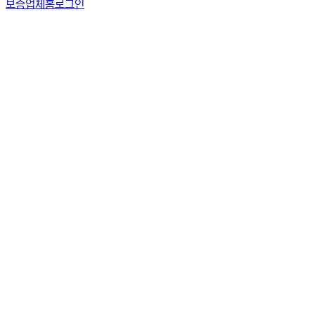
보증업체
홈
로그인