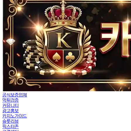
공식보증업체
먹튀검증
커뮤니티
광고홍보
카지노가이드
슬롯리뷰
픽스터존