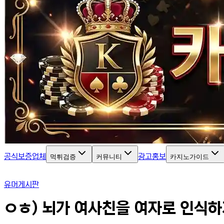
공식보증업체
광고홍보
먹튀검증
커뮤니티
카지노가이드
유머게시판
ㅇㅎ) 뇌가 여사친을 여자로 인식하