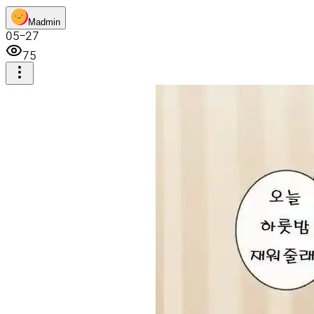
M
admin
05-27
75