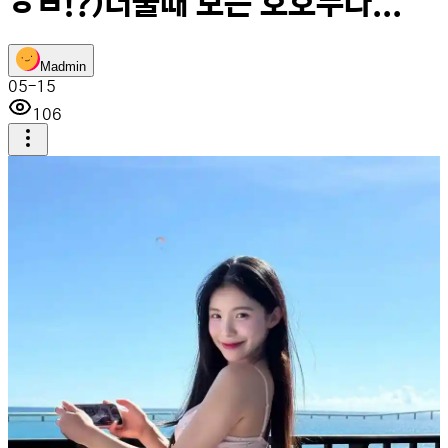
ㅎㅂ!?)더울때 보는 호호누나...
M
admin
05-15
106