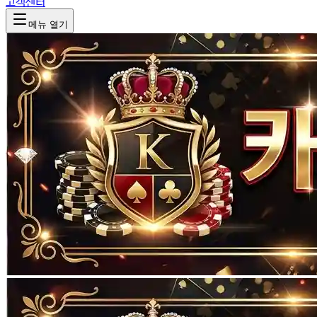
고객센터
메뉴 열기