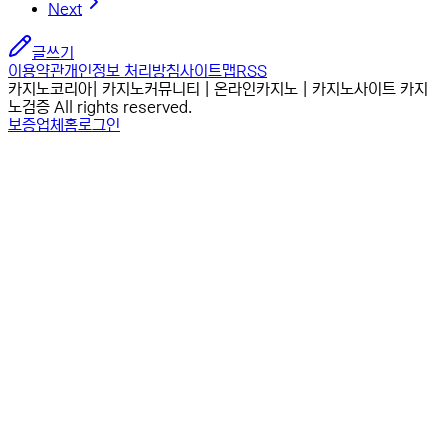
Next
글쓰기
이용약관
개인정보 처리방침
사이트맵
RSS
카지노코리아| 카지노커뮤니티 | 온라인카지노 | 카지노사이트 카지
노검증 All rights reserved.
보증업체
홈
로그인