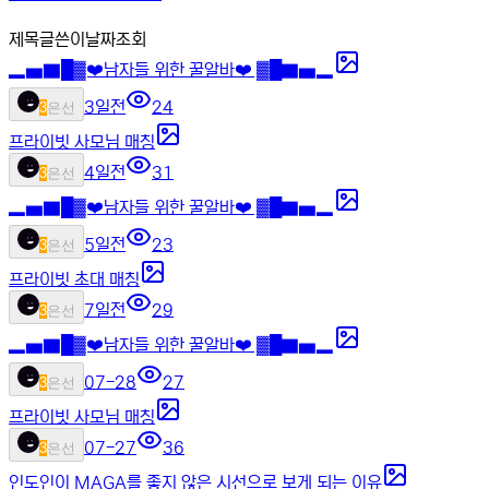
제목
글쓴이
날짜
조회
▂▅▇█▓❤️남자들 위한 꿀알바❤️ ▓█▇▅▂
3일전
24
3
은선
프라이빗 사모님 매칭
4일전
31
3
은선
▂▅▇█▓❤️남자들 위한 꿀알바❤️ ▓█▇▅▂
5일전
23
3
은선
프라이빗 초대 매칭
7일전
29
3
은선
▂▅▇█▓❤️남자들 위한 꿀알바❤️ ▓█▇▅▂
07-28
27
3
은선
프라이빗 사모님 매칭
07-27
36
3
은선
인도인이 MAGA를 좋지 않은 시선으로 보게 되는 이유