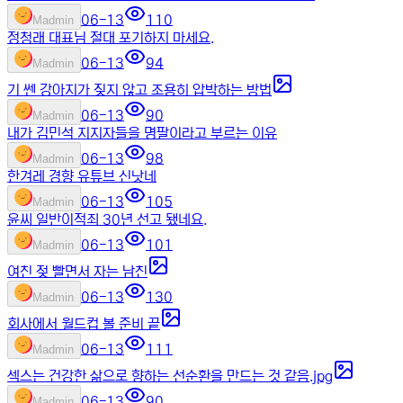
06-13
110
M
admin
정청래 대표님 절대 포기하지 마세요.
06-13
94
M
admin
기 쎈 강아지가 짖지 않고 조용히 압박하는 방법
06-13
90
M
admin
내가 김민석 지지자들을 명팔이라고 부르는 이유
06-13
98
M
admin
한겨레 경향 유튜브 신낫네
06-13
105
M
admin
윤씨 일반이적죄 30년 선고 됐네요.
06-13
101
M
admin
여친 젖 빨면서 자는 남친
06-13
130
M
admin
회사에서 월드컵 볼 준비 끝
06-13
111
M
admin
섹스는 건강한 삶으로 향하는 선순환을 만드는 것 같음.jpg
06-13
90
M
admin