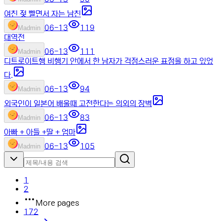
여친 젖 빨면서 자는 남친
06-13
119
M
admin
대역전
06-13
111
M
admin
디트로이트행 비행기 안에서 한 남자가 걱정스러운 표정을 하고 있었
다.
06-13
94
M
admin
외국인이 일본어 배울때 고전한다는 의외의 장벽
06-13
83
M
admin
아빠 + 아들 +딸 + 엄마
06-13
105
M
admin
1
2
More pages
172