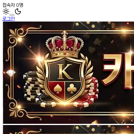
접속자 0명
로그인