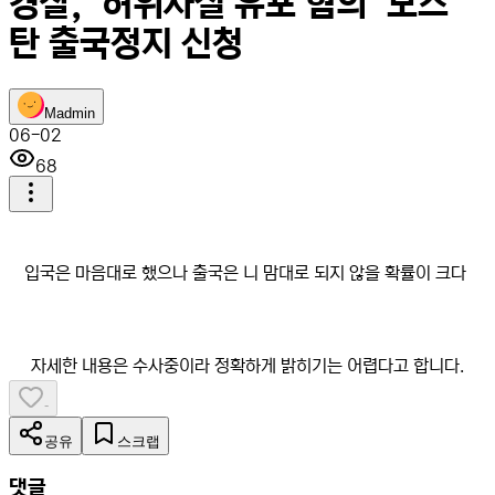
경찰, ‘허위사실 유포 혐의’ 모스
탄 출국정지 신청
M
admin
06-02
68
입국은 마음대로 했으나 출국은 니 맘대로 되지 않을 확률이 크다
자세한 내용은 수사중이라 정확하게 밝히기는 어렵다고 합니다.
-
공유
스크랩
댓글