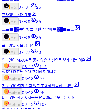
07-31
26
3
은선
프라이빗 초대 매칭
07-29
35
3
은선
▂▅▇█▓❤️남자들 위한 꿀알바❤️ ▓█▇▅▂
07-28
35
3
은선
프라이빗 사모님 매칭
07-27
40
3
은선
인도인이 MAGA를 좋지 않은 시선으로 보게 되는 이유
06-13
113
M
admin
정청래 대표님 절대 포기하지 마세요.
06-13
97
M
admin
기 쎈 강아지가 짖지 않고 조용히 압박하는 방법
06-13
95
M
admin
내가 김민석 지지자들을 명팔이라고 부르는 이유
06-13
102
M
admin