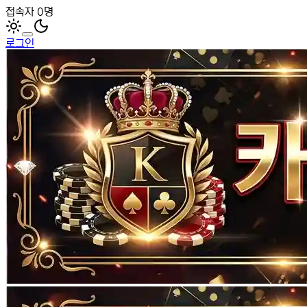
접속자 0명
로그인