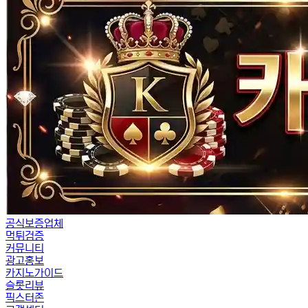
공식보증업체
먹튀검증
커뮤니티
광고홍보
카지노가이드
슬롯리뷰
픽스터존