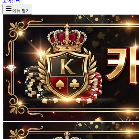
고객센터
메뉴 열기