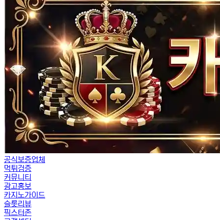
공식보증업체
먹튀검증
커뮤니티
광고홍보
카지노가이드
슬롯리뷰
픽스터존