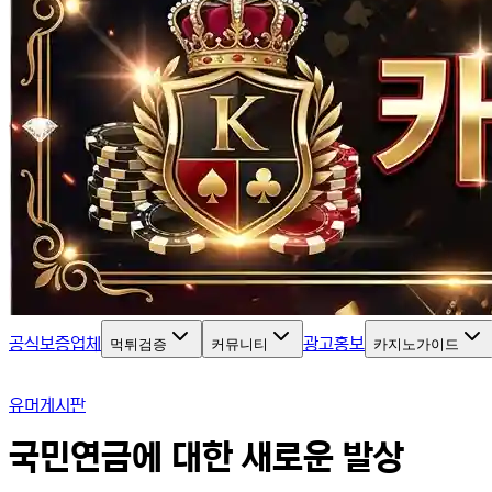
공식보증업체
광고홍보
먹튀검증
커뮤니티
카지노가이드
유머게시판
국민연금에 대한 새로운 발상