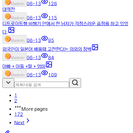
06-13
126
M
admin
대역전
06-13
115
M
admin
디트로이트행 비행기 안에서 한 남자가 걱정스러운 표정을 하고 있었
다.
06-13
95
M
admin
외국인이 일본어 배울때 고전한다는 의외의 장벽
06-13
84
M
admin
아빠 + 아들 +딸 + 엄마
06-13
109
M
admin
1
2
More pages
172
Next