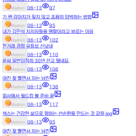
06-13
97
M
admin
기 쎈 강아지가 짖지 않고 조용히 압박하는 방법
06-13
95
M
admin
내가 김민석 지지자들을 명팔이라고 부르는 이유
06-13
102
M
admin
한겨레 경향 유튜브 신낫네
06-13
110
M
admin
윤씨 일반이적죄 30년 선고 됐네요.
06-13
106
M
admin
여친 젖 빨면서 자는 남친
06-13
136
M
admin
회사에서 월드컵 볼 준비 끝
06-13
117
M
admin
섹스는 건강한 삶으로 향하는 선순환을 만드는 것 같음.jpg
06-13
95
M
admin
여친 젖 빨면서 자는 남친