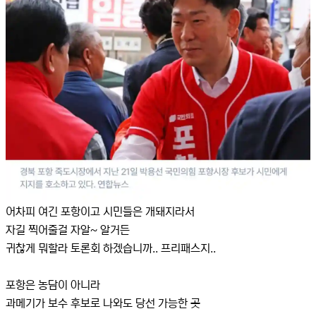
어차피 여긴 포항이고 시민들은 개돼지라서
자길 찍어줄걸 자알~ 알거든
귀찮게 뭐할라 토론회 하겠습니까.. 프리패스지..
포항은 농담이 아니라
과메기가 보수 후보로 나와도 당선 가능한 곳