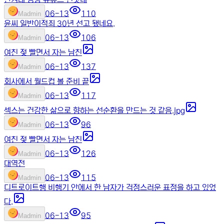
06-13
110
M
admin
윤씨 일반이적죄 30년 선고 됐네요.
06-13
106
M
admin
여친 젖 빨면서 자는 남친
06-13
137
M
admin
회사에서 월드컵 볼 준비 끝
06-13
117
M
admin
섹스는 건강한 삶으로 향하는 선순환을 만드는 것 같음.jpg
06-13
96
M
admin
여친 젖 빨면서 자는 남친
06-13
126
M
admin
대역전
06-13
115
M
admin
디트로이트행 비행기 안에서 한 남자가 걱정스러운 표정을 하고 있었
다.
06-13
95
M
admin