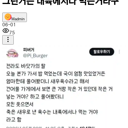
그런거는 내륙에서나 먹는거라구
M
admin
06-01
75