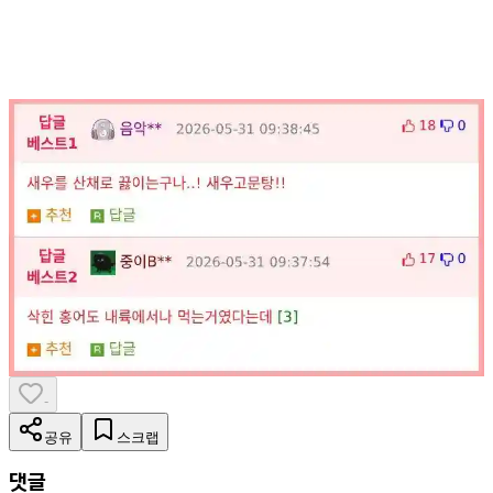
-
공유
스크랩
댓글