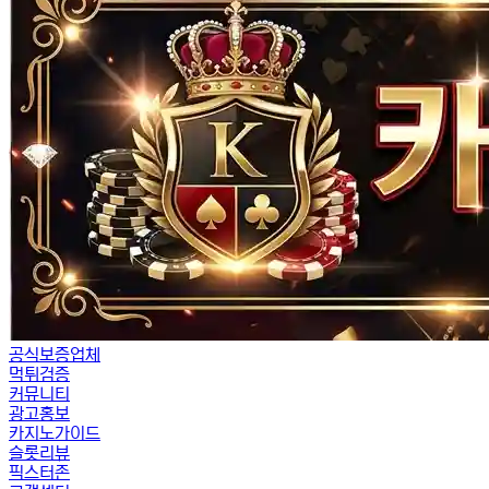
공식보증업체
먹튀검증
커뮤니티
광고홍보
카지노가이드
슬롯리뷰
픽스터존