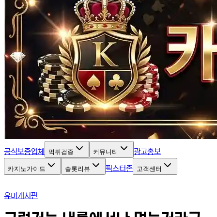
공식보증업체
광고홍보
먹튀검증
커뮤니티
픽스터존
카지노가이드
슬롯리뷰
고객센터
유머게시판