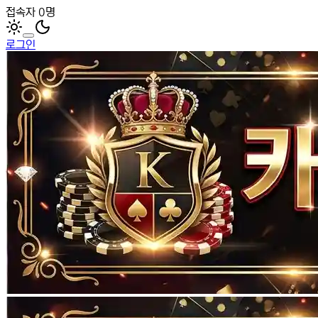
접속자 0명
로그인