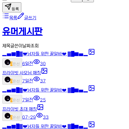
등록
목록
글쓰기
유머게시판
제목
글쓴이
날짜
조회
▂▅▇█▓❤️남자들 위한 꿀알바❤️ ▓█▇▅▂
6일전
30
3
은선
프라이빗 사모님 매칭
7일전
37
3
은선
▂▅▇█▓❤️남자들 위한 꿀알바❤️ ▓█▇▅▂
7일전
25
3
은선
프라이빗 초대 매칭
07-29
33
3
은선
▂▅▇█▓❤️남자들 위한 꿀알바❤️ ▓█▇▅▂