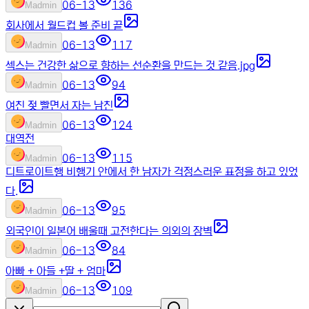
06-13
136
M
admin
회사에서 월드컵 볼 준비 끝
06-13
117
M
admin
섹스는 건강한 삶으로 향하는 선순환을 만드는 것 같음.jpg
06-13
94
M
admin
여친 젖 빨면서 자는 남친
06-13
124
M
admin
대역전
06-13
115
M
admin
디트로이트행 비행기 안에서 한 남자가 걱정스러운 표정을 하고 있었
다.
06-13
95
M
admin
외국인이 일본어 배울때 고전한다는 의외의 장벽
06-13
84
M
admin
아빠 + 아들 +딸 + 엄마
06-13
109
M
admin