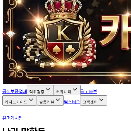
공식보증업체
광고홍보
먹튀검증
커뮤니티
픽스터존
카지노가이드
슬롯리뷰
고객센터
유머게시판