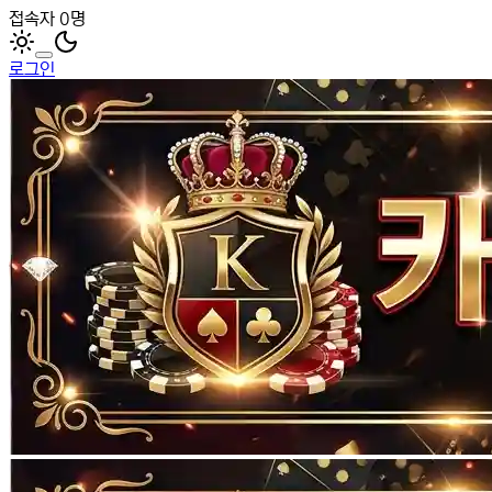
접속자 0명
로그인