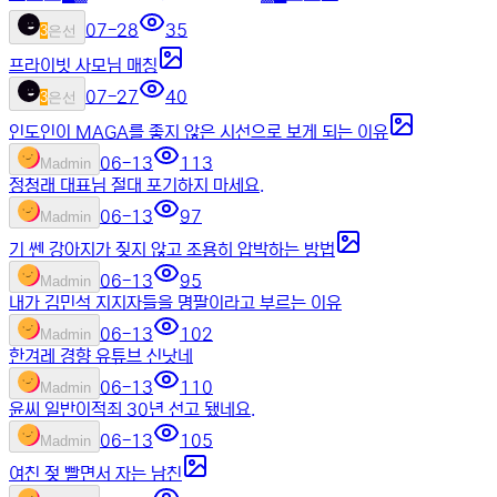
07-28
35
3
은선
프라이빗 사모님 매칭
07-27
40
3
은선
인도인이 MAGA를 좋지 않은 시선으로 보게 되는 이유
06-13
113
M
admin
정청래 대표님 절대 포기하지 마세요.
06-13
97
M
admin
기 쎈 강아지가 짖지 않고 조용히 압박하는 방법
06-13
95
M
admin
내가 김민석 지지자들을 명팔이라고 부르는 이유
06-13
102
M
admin
한겨레 경향 유튜브 신낫네
06-13
110
M
admin
윤씨 일반이적죄 30년 선고 됐네요.
06-13
105
M
admin
여친 젖 빨면서 자는 남친