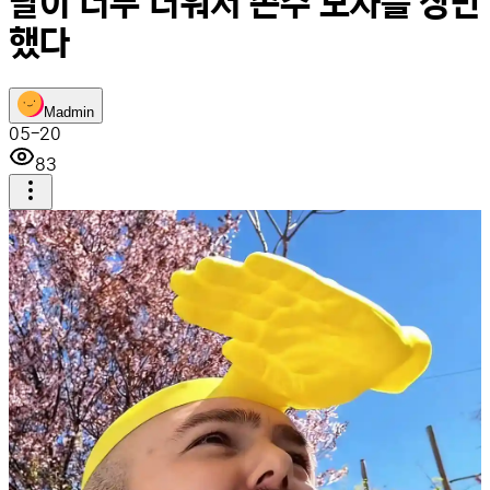
날이 너무 더워서 손수 모자를 장만
했다
M
admin
05-20
83