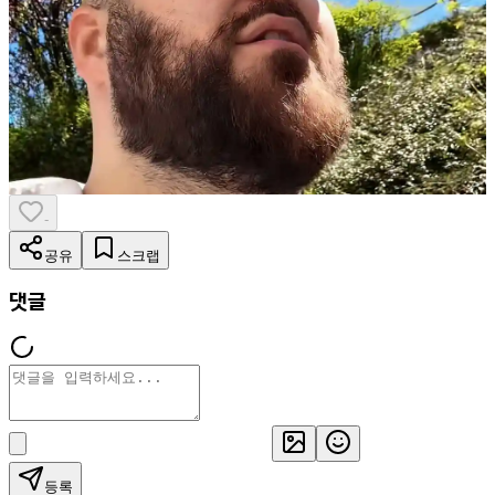
-
공유
스크랩
댓글
등록