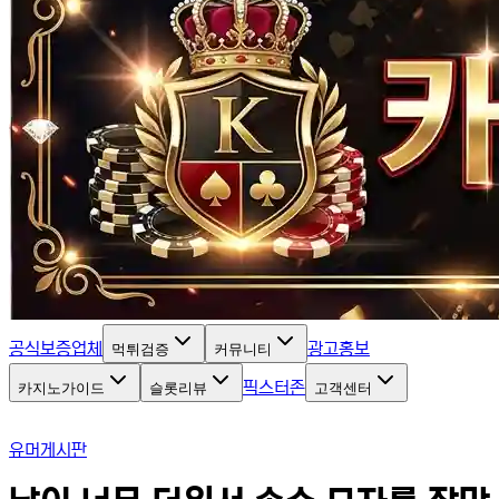
공식보증업체
광고홍보
먹튀검증
커뮤니티
픽스터존
카지노가이드
슬롯리뷰
고객센터
유머게시판