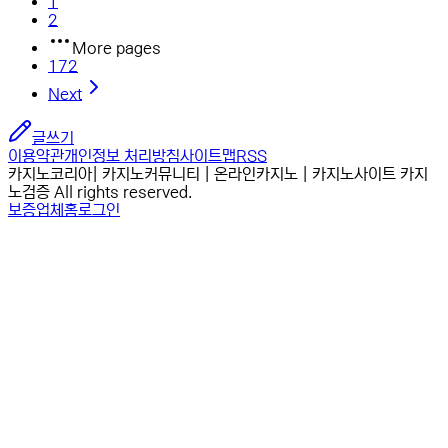
1
2
More pages
172
Next
글쓰기
이용약관
개인정보 처리방침
사이트맵
RSS
카지노코리아| 카지노커뮤니티 | 온라인카지노 | 카지노사이트 카지
노검증 All rights reserved.
보증업체
홈
로그인