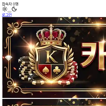
접속자 0명
로그인