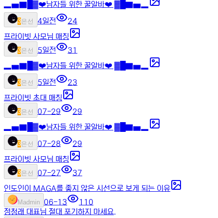
▂▅▇█▓❤️남자들 위한 꿀알바❤️ ▓█▇▅▂
4일전
24
3
은선
프라이빗 사모님 매칭
5일전
31
3
은선
▂▅▇█▓❤️남자들 위한 꿀알바❤️ ▓█▇▅▂
5일전
23
3
은선
프라이빗 초대 매칭
07-29
29
3
은선
▂▅▇█▓❤️남자들 위한 꿀알바❤️ ▓█▇▅▂
07-28
29
3
은선
프라이빗 사모님 매칭
07-27
37
3
은선
인도인이 MAGA를 좋지 않은 시선으로 보게 되는 이유
06-13
110
M
admin
정청래 대표님 절대 포기하지 마세요.