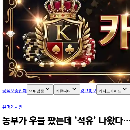
공식보증업체
광고홍보
먹튀검증
커뮤니티
카지노가이드
유머게시판
농부가 우물 팠는데 ‘석유’ 나왔다