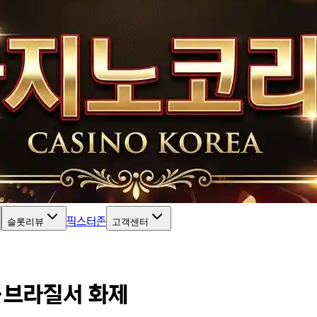
픽스터존
슬롯리뷰
고객센터
…브라질서 화제