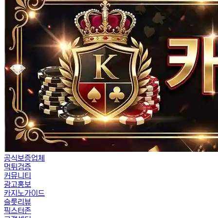
공식보증업체
먹튀검증
커뮤니티
광고홍보
카지노가이드
슬롯리뷰
픽스터존