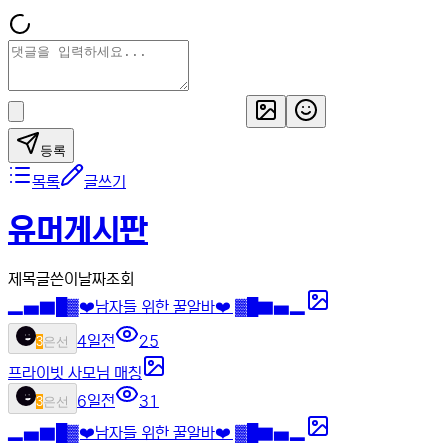
등록
목록
글쓰기
유머게시판
제목
글쓴이
날짜
조회
▂▅▇█▓❤️남자들 위한 꿀알바❤️ ▓█▇▅▂
4일전
25
3
은선
프라이빗 사모님 매칭
6일전
31
3
은선
▂▅▇█▓❤️남자들 위한 꿀알바❤️ ▓█▇▅▂