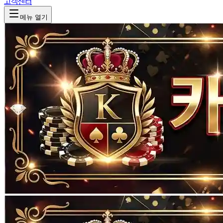
고객센터
메뉴 열기