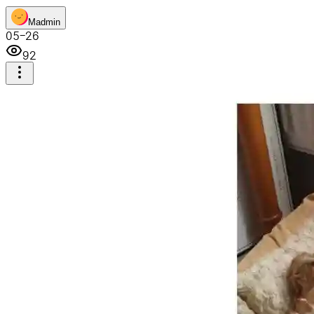
M
admin
05-26
92