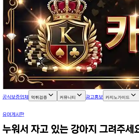
공식보증업체
광고홍보
먹튀검증
커뮤니티
카지노가이드
유머게시판
누워서 자고 있는 강아지 그려주세요