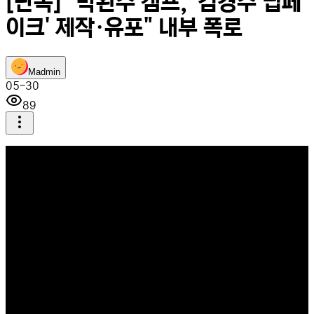
[단독] "박완수 캠프, '김경수 딥페
이크' 제작·유포" 내부 폭로
M
admin
05-30
89