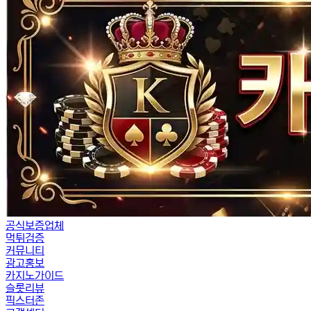
공식보증업체
먹튀검증
커뮤니티
광고홍보
카지노가이드
슬롯리뷰
픽스터존