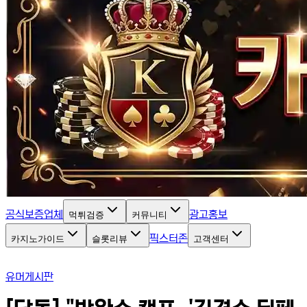
공식보증업체
광고홍보
먹튀검증
커뮤니티
픽스터존
카지노가이드
슬롯리뷰
고객센터
유머게시판