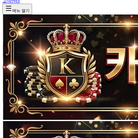
고객센터
메뉴 열기