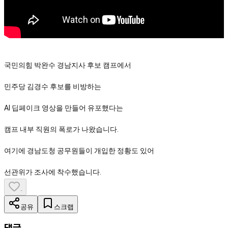
국민의힘 박완수 경남지사 후보 캠프에서 
민주당 김경수 후보를 비방하는 
AI 딥페이크 영상을 만들어 유포했다는 
캠프 내부 직원의 폭로가 나왔습니다. 
여기에 경남도청 공무원들이 개입한 정황도 있어 
선관위가 조사에 착수했습니다.
-
공유
스크랩