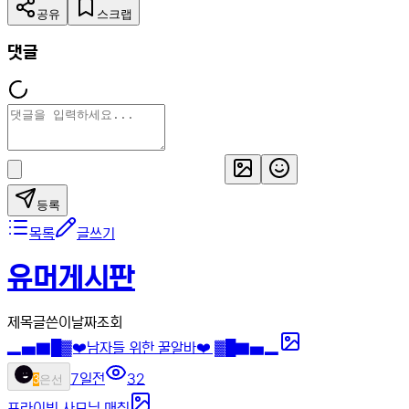
공유
스크랩
댓글
등록
목록
글쓰기
유머게시판
제목
글쓴이
날짜
조회
▂▅▇█▓❤️남자들 위한 꿀알바❤️ ▓█▇▅▂
7일전
32
3
은선
프라이빗 사모님 매칭