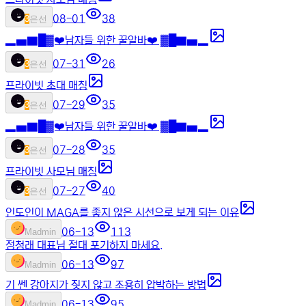
08-01
38
3
은선
▂▅▇█▓❤️남자들 위한 꿀알바❤️ ▓█▇▅▂
07-31
26
3
은선
프라이빗 초대 매칭
07-29
35
3
은선
▂▅▇█▓❤️남자들 위한 꿀알바❤️ ▓█▇▅▂
07-28
35
3
은선
프라이빗 사모님 매칭
07-27
40
3
은선
인도인이 MAGA를 좋지 않은 시선으로 보게 되는 이유
06-13
113
M
admin
정청래 대표님 절대 포기하지 마세요.
06-13
97
M
admin
기 쎈 강아지가 짖지 않고 조용히 압박하는 방법
06-13
95
M
admin