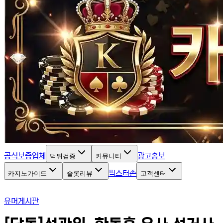
공식보증업체
광고홍보
먹튀검증
커뮤니티
픽스터존
카지노가이드
슬롯리뷰
고객센터
유머게시판