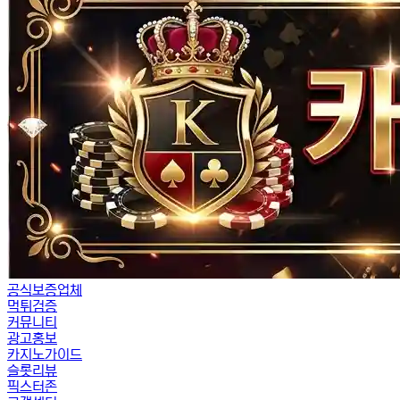
공식보증업체
먹튀검증
커뮤니티
광고홍보
카지노가이드
슬롯리뷰
픽스터존