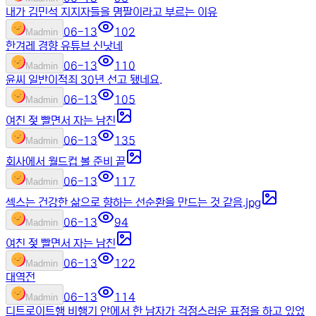
내가 김민석 지지자들을 명팔이라고 부르는 이유
06-13
102
M
admin
한겨레 경향 유튜브 신낫네
06-13
110
M
admin
윤씨 일반이적죄 30년 선고 됐네요.
06-13
105
M
admin
여친 젖 빨면서 자는 남친
06-13
135
M
admin
회사에서 월드컵 볼 준비 끝
06-13
117
M
admin
섹스는 건강한 삶으로 향하는 선순환을 만드는 것 같음.jpg
06-13
94
M
admin
여친 젖 빨면서 자는 남친
06-13
122
M
admin
대역전
06-13
114
M
admin
디트로이트행 비행기 안에서 한 남자가 걱정스러운 표정을 하고 있었