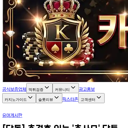
공식보증업체
광고홍보
먹튀검증
커뮤니티
픽스터존
카지노가이드
슬롯리뷰
고객센터
유머게시판