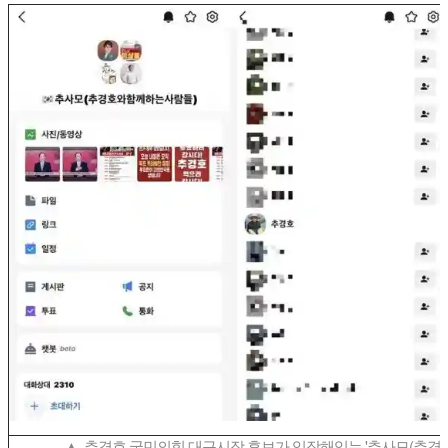
▲ 추경호 국민의힘 대구시장 후보가 입장해있는 '추사모(추경