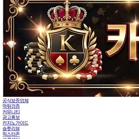
공식보증업체
먹튀검증
커뮤니티
광고홍보
카지노가이드
슬롯리뷰
픽스터존