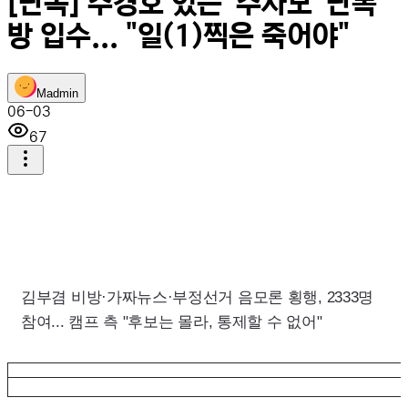
[단독] 추경호 있는 '추사모' 단톡
방 입수... "일(1)찍은 죽어야"
M
admin
06-03
67
김부겸 비방·가짜뉴스·부정선거 음모론 횡행, 2333명
참여... 캠프 측 "후보는 몰라, 통제할 수 없어"