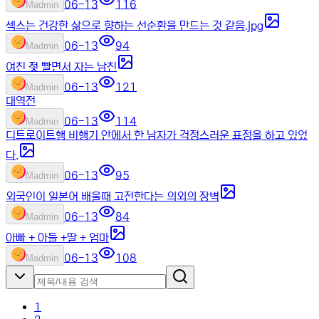
06-13
116
M
admin
섹스는 건강한 삶으로 향하는 선순환을 만드는 것 같음.jpg
06-13
94
M
admin
여친 젖 빨면서 자는 남친
06-13
121
M
admin
대역전
06-13
114
M
admin
디트로이트행 비행기 안에서 한 남자가 걱정스러운 표정을 하고 있었
다.
06-13
95
M
admin
외국인이 일본어 배울때 고전한다는 의외의 장벽
06-13
84
M
admin
아빠 + 아들 +딸 + 엄마
06-13
108
M
admin
1