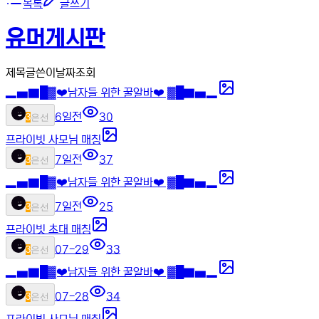
목록
글쓰기
유머게시판
제목
글쓴이
날짜
조회
▂▅▇█▓❤️남자들 위한 꿀알바❤️ ▓█▇▅▂
6일전
30
3
은선
프라이빗 사모님 매칭
7일전
37
3
은선
▂▅▇█▓❤️남자들 위한 꿀알바❤️ ▓█▇▅▂
7일전
25
3
은선
프라이빗 초대 매칭
07-29
33
3
은선
▂▅▇█▓❤️남자들 위한 꿀알바❤️ ▓█▇▅▂
07-28
34
3
은선