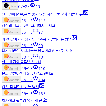
프라이빗 사모님 매칭
07-27
40
3
은선
인도인이 MAGA를 좋지 않은 시선으로 보게 되는 이유
06-13
112
M
admin
정청래 대표님 절대 포기하지 마세요.
06-13
97
M
admin
기 쎈 강아지가 짖지 않고 조용히 압박하는 방법
06-13
93
M
admin
내가 김민석 지지자들을 명팔이라고 부르는 이유
06-13
101
M
admin
한겨레 경향 유튜브 신낫네
06-13
110
M
admin
윤씨 일반이적죄 30년 선고 됐네요.
06-13
104
M
admin
여친 젖 빨면서 자는 남친
06-13
132
M
admin
회사에서 월드컵 볼 준비 끝