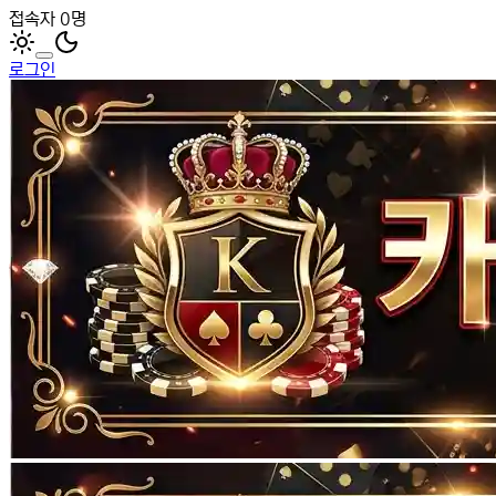
접속자 0명
로그인