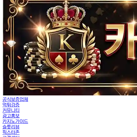
공식보증업체
먹튀검증
커뮤니티
광고홍보
카지노가이드
슬롯리뷰
픽스터존