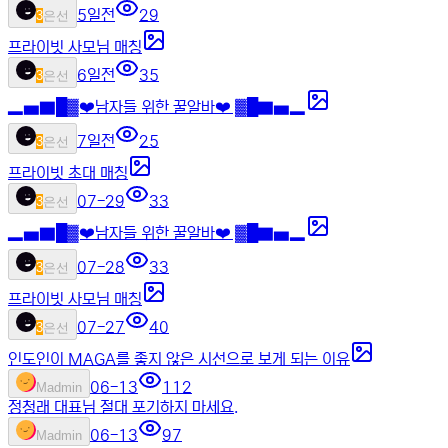
5일전
29
3
은선
프라이빗 사모님 매칭
6일전
35
3
은선
▂▅▇█▓❤️남자들 위한 꿀알바❤️ ▓█▇▅▂
7일전
25
3
은선
프라이빗 초대 매칭
07-29
33
3
은선
▂▅▇█▓❤️남자들 위한 꿀알바❤️ ▓█▇▅▂
07-28
33
3
은선
프라이빗 사모님 매칭
07-27
40
3
은선
인도인이 MAGA를 좋지 않은 시선으로 보게 되는 이유
06-13
112
M
admin
정청래 대표님 절대 포기하지 마세요.
06-13
97
M
admin