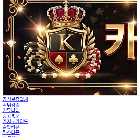
공식보증업체
먹튀검증
커뮤니티
광고홍보
카지노가이드
슬롯리뷰
픽스터존