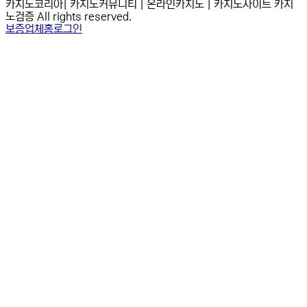
카지노코리아| 카지노커뮤니티 | 온라인카지노 | 카지노사이트 카지
노검증 All rights reserved.
보증업체
홈
로그인