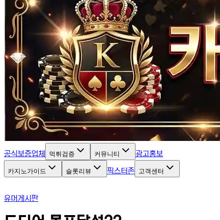
공식보증업체
광고홍보
먹튀검증
커뮤니티
픽스터존
카지노가이드
슬롯리뷰
고객센터
유머게시판