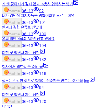
기 쎈 강아지가 짖지 않고 조용히 압박하는 방법
06-13
92
M
admin
내가 김민석 지지자들을 명팔이라고 부르는 이유
06-13
101
M
admin
한겨레 경향 유튜브 신낫네
06-13
109
M
admin
윤씨 일반이적죄 30년 선고 됐네요.
06-13
104
M
admin
여친 젖 빨면서 자는 남친
06-13
132
M
admin
회사에서 월드컵 볼 준비 끝
06-13
116
M
admin
섹스는 건강한 삶으로 향하는 선순환을 만드는 것 같음.jpg
06-13
94
M
admin
여친 젖 빨면서 자는 남친
06-13
120
M
admin
대역전