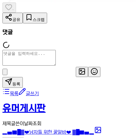
-
공유
스크랩
댓글
등록
목록
글쓰기
유머게시판
제목
글쓴이
날짜
조회
▂▅▇█▓❤️남자들 위한 꿀알바❤️ ▓█▇▅▂