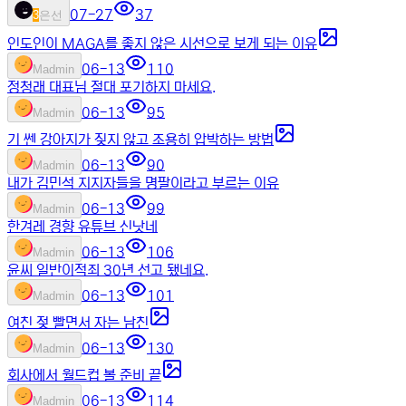
07-27
37
3
은선
인도인이 MAGA를 좋지 않은 시선으로 보게 되는 이유
06-13
110
M
admin
정청래 대표님 절대 포기하지 마세요.
06-13
95
M
admin
기 쎈 강아지가 짖지 않고 조용히 압박하는 방법
06-13
90
M
admin
내가 김민석 지지자들을 명팔이라고 부르는 이유
06-13
99
M
admin
한겨레 경향 유튜브 신낫네
06-13
106
M
admin
윤씨 일반이적죄 30년 선고 됐네요.
06-13
101
M
admin
여친 젖 빨면서 자는 남친
06-13
130
M
admin
회사에서 월드컵 볼 준비 끝
06-13
114
M
admin