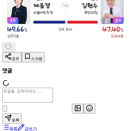
-
공유
스크랩
댓글
등록
목록
글쓰기