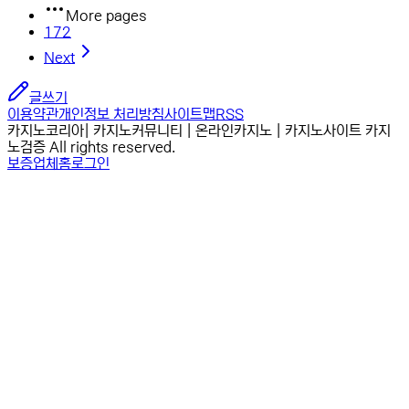
More pages
172
Next
글쓰기
이용약관
개인정보 처리방침
사이트맵
RSS
카지노코리아| 카지노커뮤니티 | 온라인카지노 | 카지노사이트 카지
노검증 All rights reserved.
보증업체
홈
로그인