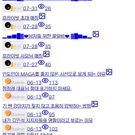
07-31
26
3
은선
프라이빗 초대 매칭
07-29
35
3
은선
▂▅▇█▓❤️남자들 위한 꿀알바❤️ ▓█▇▅▂
07-28
35
3
은선
프라이빗 사모님 매칭
07-27
40
3
은선
인도인이 MAGA를 좋지 않은 시선으로 보게 되는 이유
06-13
113
M
admin
정청래 대표님 절대 포기하지 마세요.
06-13
97
M
admin
기 쎈 강아지가 짖지 않고 조용히 압박하는 방법
06-13
95
M
admin
내가 김민석 지지자들을 명팔이라고 부르는 이유
06-13
102
M
admin