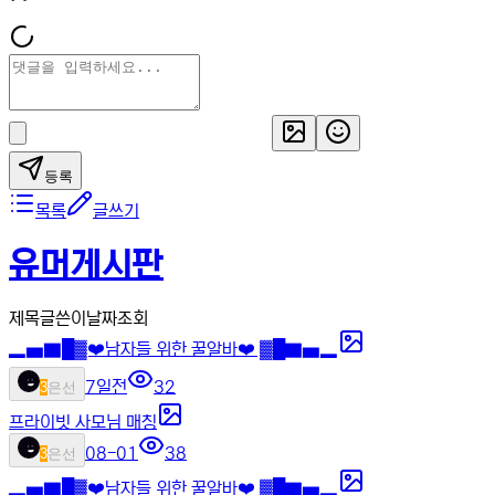
등록
목록
글쓰기
유머게시판
제목
글쓴이
날짜
조회
▂▅▇█▓❤️남자들 위한 꿀알바❤️ ▓█▇▅▂
7일전
32
3
은선
프라이빗 사모님 매칭
08-01
38
3
은선
▂▅▇█▓❤️남자들 위한 꿀알바❤️ ▓█▇▅▂