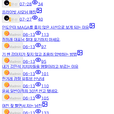
07-28
34
3
은선
프라이빗 사모님 매칭
07-27
40
3
은선
인도인이 MAGA를 좋지 않은 시선으로 보게 되는 이유
06-13
113
M
admin
정청래 대표님 절대 포기하지 마세요.
06-13
97
M
admin
기 쎈 강아지가 짖지 않고 조용히 압박하는 방법
06-13
95
M
admin
내가 김민석 지지자들을 명팔이라고 부르는 이유
06-13
101
M
admin
한겨레 경향 유튜브 신낫네
06-13
110
M
admin
윤씨 일반이적죄 30년 선고 됐네요.
06-13
105
M
admin
여친 젖 빨면서 자는 남친
06-13
133
M
admin