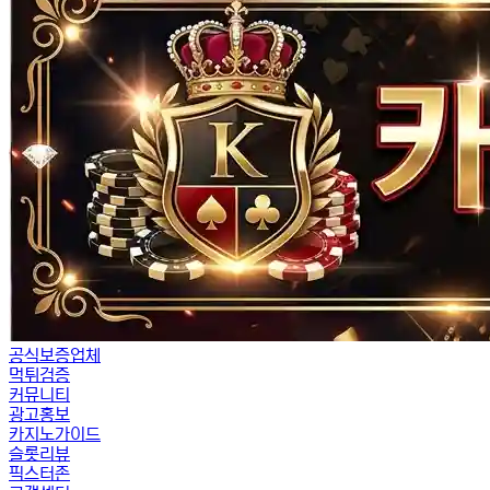
공식보증업체
먹튀검증
커뮤니티
광고홍보
카지노가이드
슬롯리뷰
픽스터존