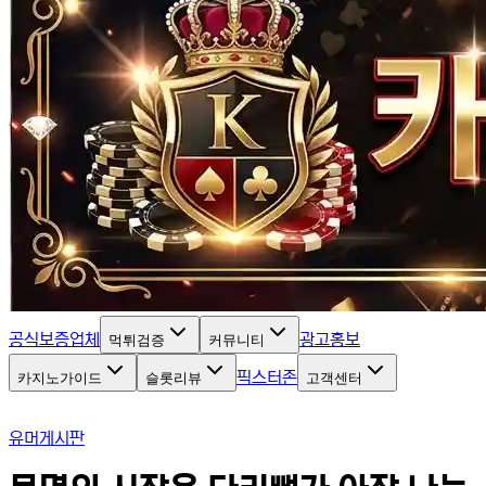
공식보증업체
광고홍보
먹튀검증
커뮤니티
픽스터존
카지노가이드
슬롯리뷰
고객센터
유머게시판