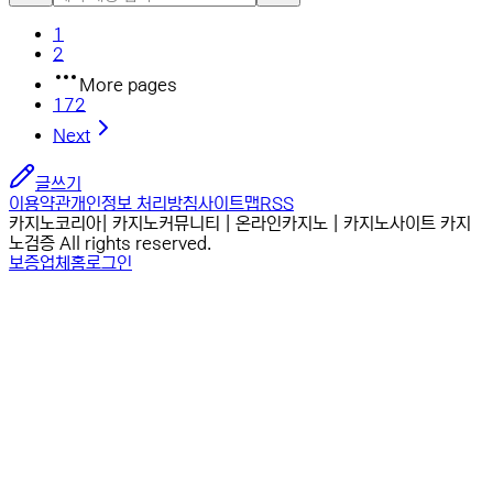
1
2
More pages
172
Next
글쓰기
이용약관
개인정보 처리방침
사이트맵
RSS
카지노코리아| 카지노커뮤니티 | 온라인카지노 | 카지노사이트 카지
노검증 All rights reserved.
보증업체
홈
로그인