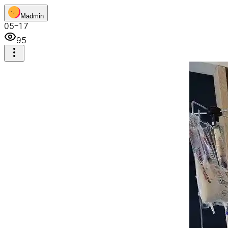
M
admin
05-17
95