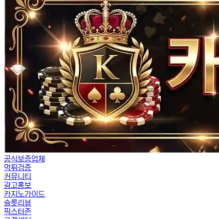
공식보증업체
먹튀검증
커뮤니티
광고홍보
카지노가이드
슬롯리뷰
픽스터존