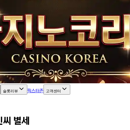
픽스터존
슬롯리뷰
고객센터
빈씨 별세