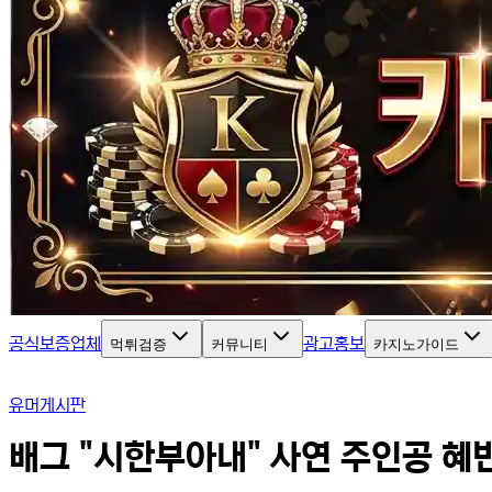
공식보증업체
광고홍보
먹튀검증
커뮤니티
카지노가이드
유머게시판
배그 "시한부아내" 사연 주인공 혜