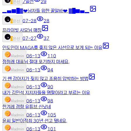
7일전
29
3
은선
▂▅▇█▓❤️남자들 위한 꿀알바❤️ ▓█▇▅▂
07-28
28
3
은선
프라이빗 사모님 매칭
07-27
37
3
은선
인도인이 MAGA를 좋지 않은 시선으로 보게 되는 이유
06-13
110
M
admin
정청래 대표님 절대 포기하지 마세요.
06-13
94
M
admin
기 쎈 강아지가 짖지 않고 조용히 압박하는 방법
06-13
90
M
admin
내가 김민석 지지자들을 명팔이라고 부르는 이유
06-13
98
M
admin
한겨레 경향 유튜브 신낫네
06-13
105
M
admin
윤씨 일반이적죄 30년 선고 됐네요.
06-13
101
M
admin