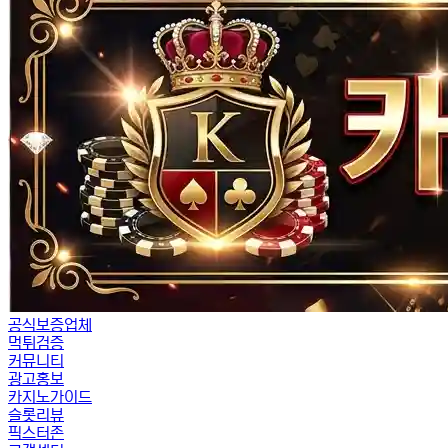
공식보증업체
먹튀검증
커뮤니티
광고홍보
카지노가이드
슬롯리뷰
픽스터존