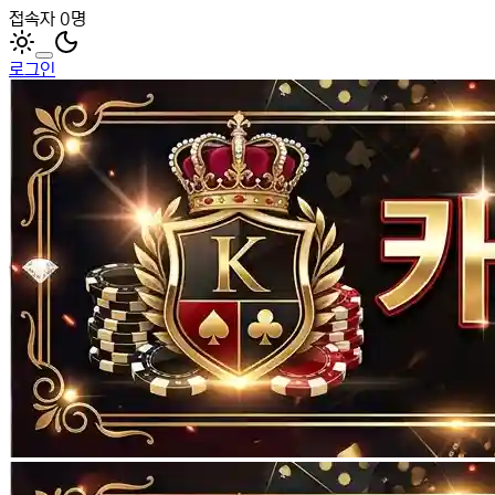
접속자 0명
로그인