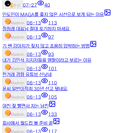
07-27
40
3
은선
인도인이 MAGA를 좋지 않은 시선으로 보게 되는 이유
06-13
113
M
admin
정청래 대표님 절대 포기하지 마세요.
06-13
97
M
admin
기 쎈 강아지가 짖지 않고 조용히 압박하는 방법
06-13
93
M
admin
내가 김민석 지지자들을 명팔이라고 부르는 이유
06-13
101
M
admin
한겨레 경향 유튜브 신낫네
06-13
110
M
admin
윤씨 일반이적죄 30년 선고 됐네요.
06-13
105
M
admin
여친 젖 빨면서 자는 남친
06-13
133
M
admin
회사에서 월드컵 볼 준비 끝
06-13
117
M
admin