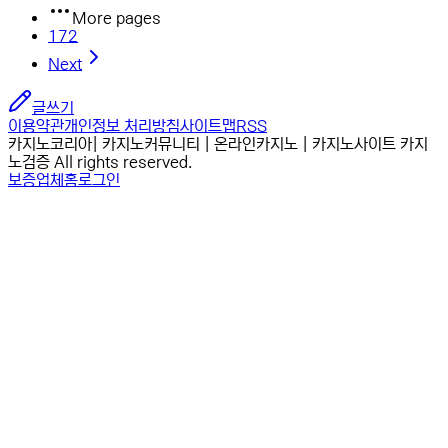
More pages
172
Next
글쓰기
이용약관
개인정보 처리방침
사이트맵
RSS
카지노코리아| 카지노커뮤니티 | 온라인카지노 | 카지노사이트 카지
노검증 All rights reserved.
보증업체
홈
로그인