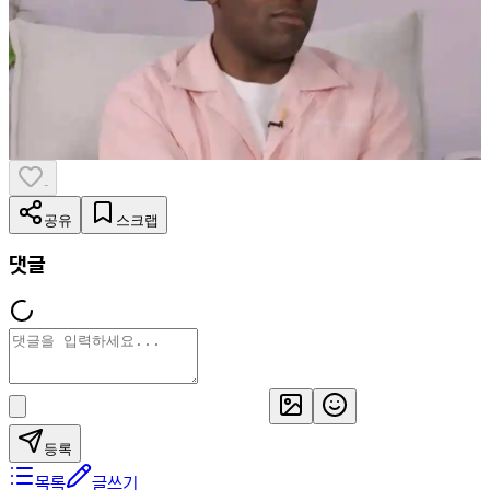
-
공유
스크랩
댓글
등록
목록
글쓰기