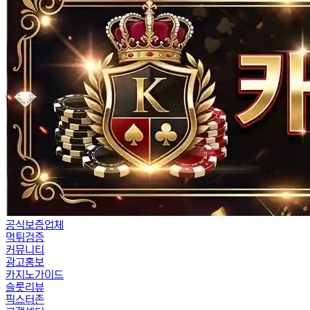
공식보증업체
먹튀검증
커뮤니티
광고홍보
카지노가이드
슬롯리뷰
픽스터존