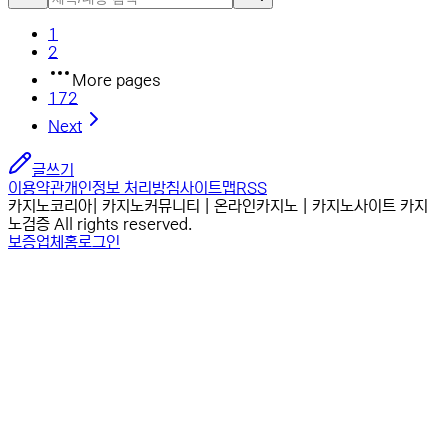
1
2
More pages
172
Next
글쓰기
이용약관
개인정보 처리방침
사이트맵
RSS
카지노코리아| 카지노커뮤니티 | 온라인카지노 | 카지노사이트 카지
노검증 All rights reserved.
보증업체
홈
로그인