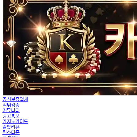
공식보증업체
먹튀검증
커뮤니티
광고홍보
카지노가이드
슬롯리뷰
픽스터존