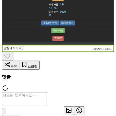
-
공유
스크랩
댓글