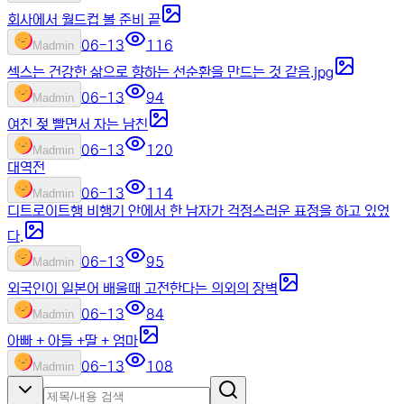
회사에서 월드컵 볼 준비 끝
06-13
116
M
admin
섹스는 건강한 삶으로 향하는 선순환을 만드는 것 같음.jpg
06-13
94
M
admin
여친 젖 빨면서 자는 남친
06-13
120
M
admin
대역전
06-13
114
M
admin
디트로이트행 비행기 안에서 한 남자가 걱정스러운 표정을 하고 있었
다.
06-13
95
M
admin
외국인이 일본어 배울때 고전한다는 의외의 장벽
06-13
84
M
admin
아빠 + 아들 +딸 + 엄마
06-13
108
M
admin