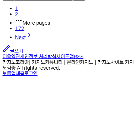
1
2
More pages
172
Next
글쓰기
이용약관
개인정보 처리방침
사이트맵
RSS
카지노코리아| 카지노커뮤니티 | 온라인카지노 | 카지노사이트 카지
노검증 All rights reserved.
보증업체
홈
로그인