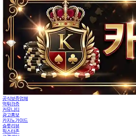
공식보증업체
먹튀검증
커뮤니티
광고홍보
카지노가이드
슬롯리뷰
픽스터존