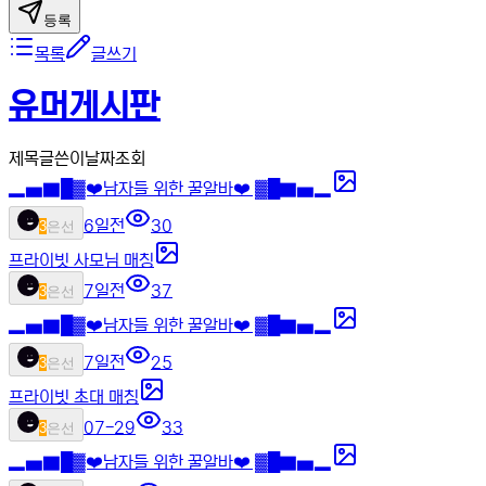
등록
목록
글쓰기
유머게시판
제목
글쓴이
날짜
조회
▂▅▇█▓❤️남자들 위한 꿀알바❤️ ▓█▇▅▂
6일전
30
3
은선
프라이빗 사모님 매칭
7일전
37
3
은선
▂▅▇█▓❤️남자들 위한 꿀알바❤️ ▓█▇▅▂
7일전
25
3
은선
프라이빗 초대 매칭
07-29
33
3
은선
▂▅▇█▓❤️남자들 위한 꿀알바❤️ ▓█▇▅▂