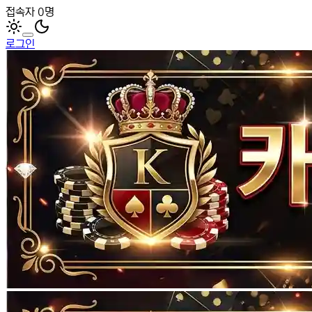
접속자 0명
로그인