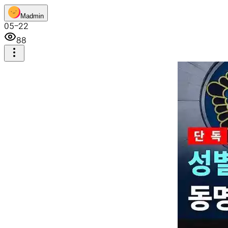
M
admin
05-22
88