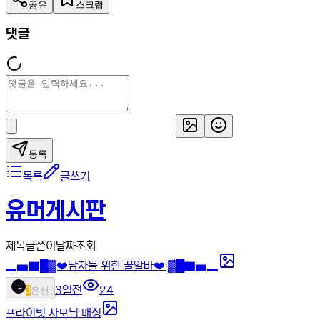
공유
스크랩
댓글
등록
목록
글쓰기
유머게시판
제목
글쓴이
날짜
조회
▂▅▇█▓❤️남자들 위한 꿀알바❤️ ▓█▇▅▂
3일전
24
3
은선
프라이빗 사모님 매칭