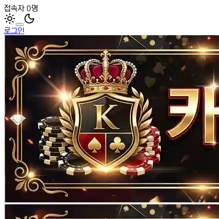
접속자 0명
로그인