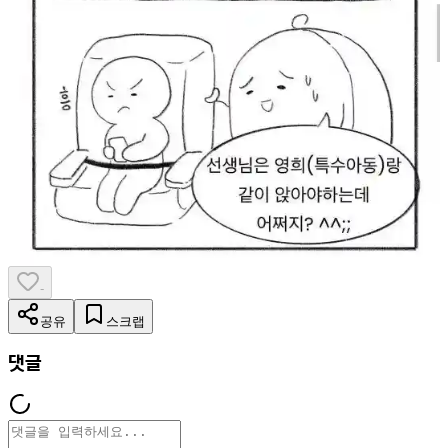
-
공유
스크랩
댓글