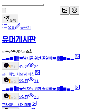
등록
목록
글쓰기
유머게시판
제목
글쓴이
날짜
조회
▂▅▇█▓❤️남자들 위한 꿀알바❤️ ▓█▇▅▂
4일전
24
3
은선
프라이빗 사모님 매칭
5일전
31
3
은선
▂▅▇█▓❤️남자들 위한 꿀알바❤️ ▓█▇▅▂
5일전
23
3
은선
프라이빗 초대 매칭