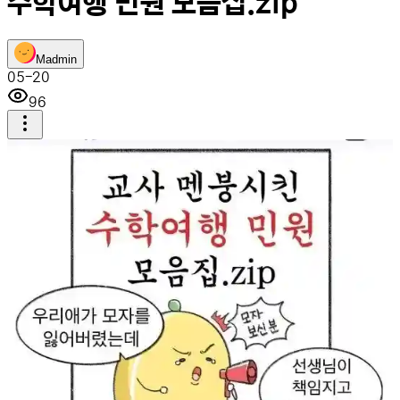
수학여행 민원 모음집.zip
M
admin
05-20
96