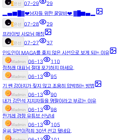
07-29
29
3
은선
▂▅▇█▓❤️남자들 위한 꿀알바❤️ ▓█▇▅▂
07-28
29
3
은선
프라이빗 사모님 매칭
07-27
37
3
은선
인도인이 MAGA를 좋지 않은 시선으로 보게 되는 이유
06-13
110
M
admin
정청래 대표님 절대 포기하지 마세요.
06-13
95
M
admin
기 쎈 강아지가 짖지 않고 조용히 압박하는 방법
06-13
90
M
admin
내가 김민석 지지자들을 명팔이라고 부르는 이유
06-13
98
M
admin
한겨레 경향 유튜브 신낫네
06-13
105
M
admin
윤씨 일반이적죄 30년 선고 됐네요.
06-13
101
M
admin