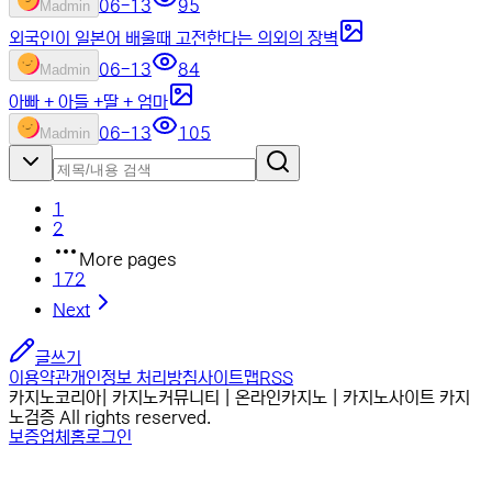
06-13
95
M
admin
외국인이 일본어 배울때 고전한다는 의외의 장벽
06-13
84
M
admin
아빠 + 아들 +딸 + 엄마
06-13
105
M
admin
1
2
More pages
172
Next
글쓰기
이용약관
개인정보 처리방침
사이트맵
RSS
카지노코리아| 카지노커뮤니티 | 온라인카지노 | 카지노사이트 카지
노검증 All rights reserved.
보증업체
홈
로그인