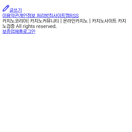
글쓰기
이용약관
개인정보 처리방침
사이트맵
RSS
카지노코리아| 카지노커뮤니티 | 온라인카지노 | 카지노사이트 카지
노검증 All rights reserved.
보증업체
홈
로그인