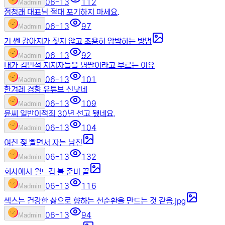
06-13
112
M
admin
정청래 대표님 절대 포기하지 마세요.
06-13
97
M
admin
기 쎈 강아지가 짖지 않고 조용히 압박하는 방법
06-13
92
M
admin
내가 김민석 지지자들을 명팔이라고 부르는 이유
06-13
101
M
admin
한겨레 경향 유튜브 신낫네
06-13
109
M
admin
윤씨 일반이적죄 30년 선고 됐네요.
06-13
104
M
admin
여친 젖 빨면서 자는 남친
06-13
132
M
admin
회사에서 월드컵 볼 준비 끝
06-13
116
M
admin
섹스는 건강한 삶으로 향하는 선순환을 만드는 것 같음.jpg
06-13
94
M
admin