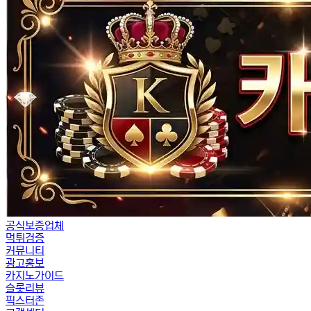
공식보증업체
먹튀검증
커뮤니티
광고홍보
카지노가이드
슬롯리뷰
픽스터존