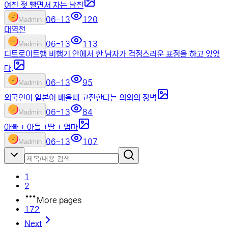
여친 젖 빨면서 자는 남친
06-13
120
M
admin
대역전
06-13
113
M
admin
디트로이트행 비행기 안에서 한 남자가 걱정스러운 표정을 하고 있었
다.
06-13
95
M
admin
외국인이 일본어 배울때 고전한다는 의외의 장벽
06-13
84
M
admin
아빠 + 아들 +딸 + 엄마
06-13
107
M
admin
1
2
More pages
172
Next