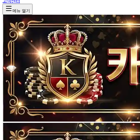
고객센터
메뉴 열기