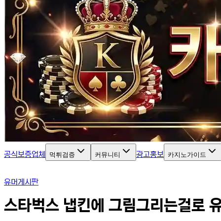
공식보증업체
광고홍보
먹튀검증
커뮤니티
카지노가이드
유머게시판
스타벅스 냅킨에 그림그리는걸로 유