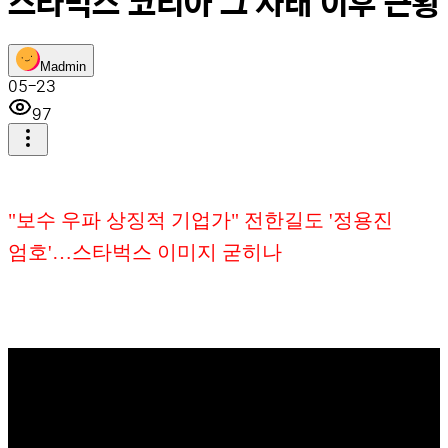
스타벅스 코리아 그 사태 이후 근황
M
admin
05-23
97
"보수 우파 상징적 기업가" 전한길도 '정용진
엄호'…스타벅스 이미지 굳히나