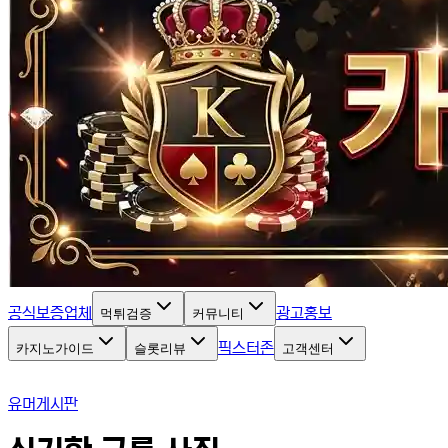
공식보증업체
광고홍보
먹튀검증
커뮤니티
픽스터존
카지노가이드
슬롯리뷰
고객센터
유머게시판