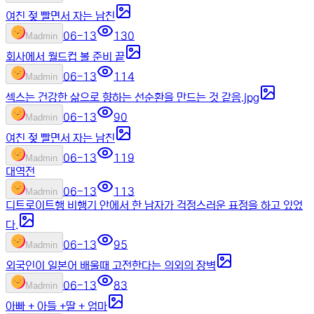
여친 젖 빨면서 자는 남친
06-13
130
M
admin
회사에서 월드컵 볼 준비 끝
06-13
114
M
admin
섹스는 건강한 삶으로 향하는 선순환을 만드는 것 같음.jpg
06-13
90
M
admin
여친 젖 빨면서 자는 남친
06-13
119
M
admin
대역전
06-13
113
M
admin
디트로이트행 비행기 안에서 한 남자가 걱정스러운 표정을 하고 있었
다.
06-13
95
M
admin
외국인이 일본어 배울때 고전한다는 의외의 장벽
06-13
83
M
admin
아빠 + 아들 +딸 + 엄마