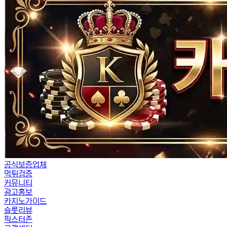
공식보증업체
먹튀검증
커뮤니티
광고홍보
카지노가이드
슬롯리뷰
픽스터존