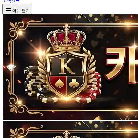
고객센터
메뉴 열기