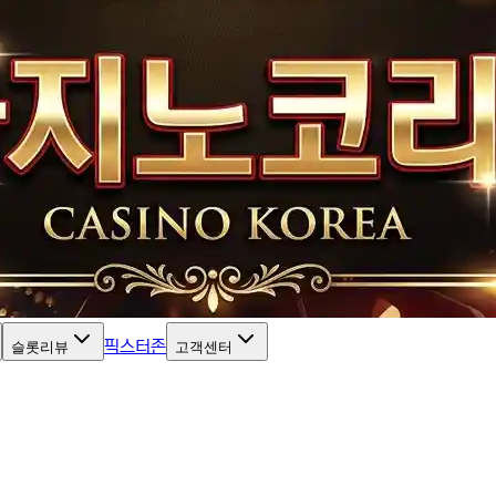
픽스터존
슬롯리뷰
고객센터