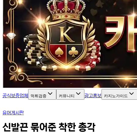
공식보증업체
광고홍보
먹튀검증
커뮤니티
카지노가이드
유머게시판
신발끈 묶어준 착한 총각