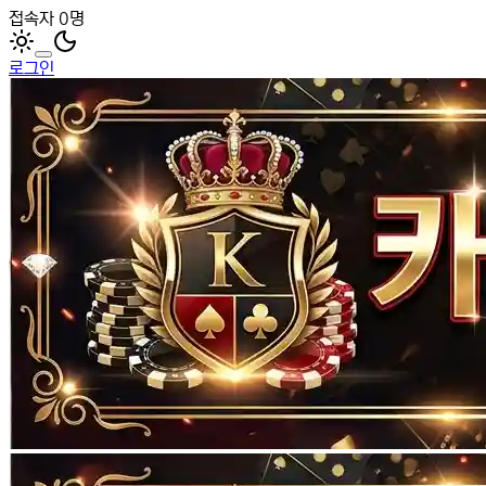
접속자 0명
로그인