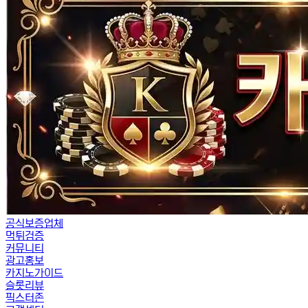
공식보증업체
먹튀검증
커뮤니티
광고홍보
카지노가이드
슬롯리뷰
픽스터존