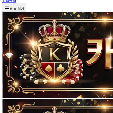
고객센터
메뉴 열기