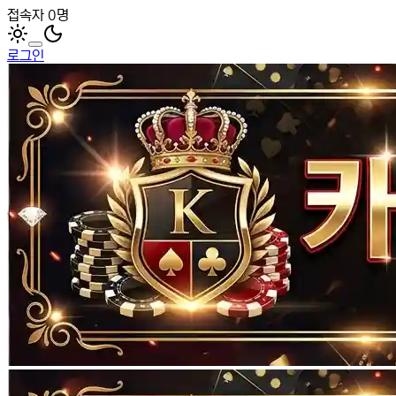
접속자 0명
로그인