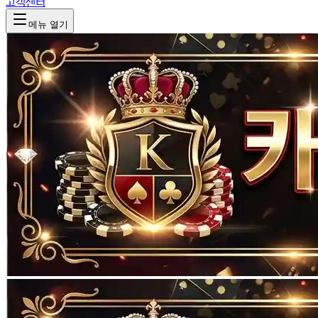
고객센터
메뉴 열기