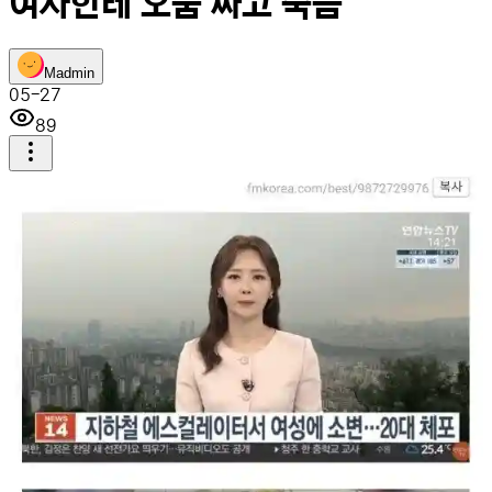
여자한테 오줌 싸고 죽음
M
admin
05-27
89