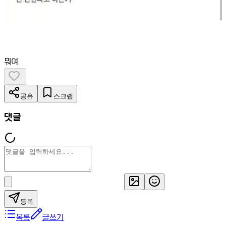
뭐여
-
공유
스크랩
댓글
등록
목록
글쓰기