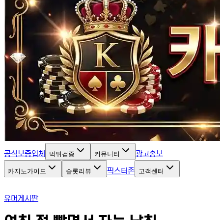
공식보증업체
광고홍보
먹튀검증
커뮤니티
픽스터존
카지노가이드
슬롯리뷰
고객센터
유머게시판