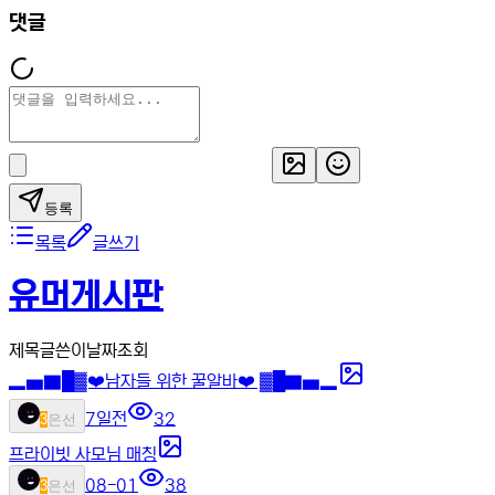
댓글
등록
목록
글쓰기
유머게시판
제목
글쓴이
날짜
조회
▂▅▇█▓❤️남자들 위한 꿀알바❤️ ▓█▇▅▂
7일전
32
3
은선
프라이빗 사모님 매칭
08-01
38
3
은선