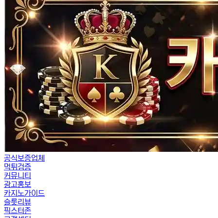
공식보증업체
먹튀검증
커뮤니티
광고홍보
카지노가이드
슬롯리뷰
픽스터존