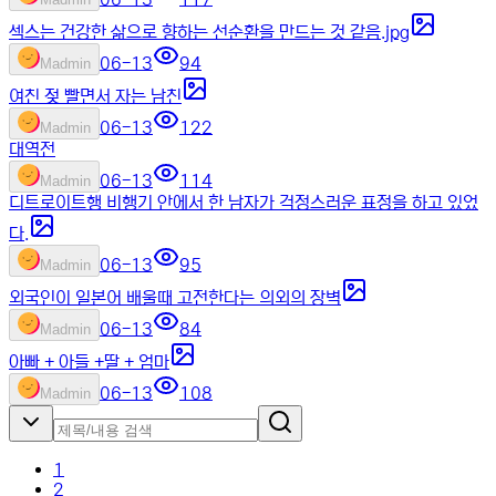
섹스는 건강한 삶으로 향하는 선순환을 만드는 것 같음.jpg
06-13
94
M
admin
여친 젖 빨면서 자는 남친
06-13
122
M
admin
대역전
06-13
114
M
admin
디트로이트행 비행기 안에서 한 남자가 걱정스러운 표정을 하고 있었
다.
06-13
95
M
admin
외국인이 일본어 배울때 고전한다는 의외의 장벽
06-13
84
M
admin
아빠 + 아들 +딸 + 엄마
06-13
108
M
admin
1
2