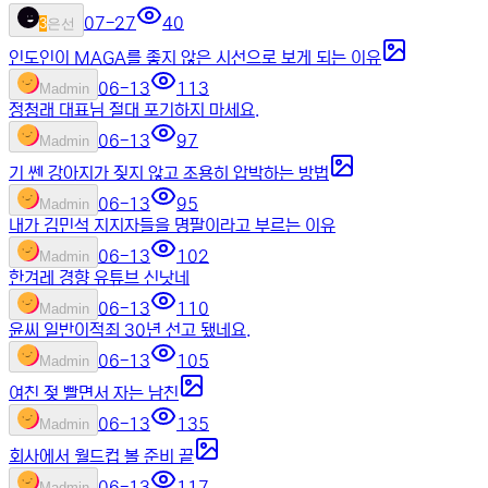
07-27
40
3
은선
인도인이 MAGA를 좋지 않은 시선으로 보게 되는 이유
06-13
113
M
admin
정청래 대표님 절대 포기하지 마세요.
06-13
97
M
admin
기 쎈 강아지가 짖지 않고 조용히 압박하는 방법
06-13
95
M
admin
내가 김민석 지지자들을 명팔이라고 부르는 이유
06-13
102
M
admin
한겨레 경향 유튜브 신낫네
06-13
110
M
admin
윤씨 일반이적죄 30년 선고 됐네요.
06-13
105
M
admin
여친 젖 빨면서 자는 남친
06-13
135
M
admin
회사에서 월드컵 볼 준비 끝
06-13
117
M
admin