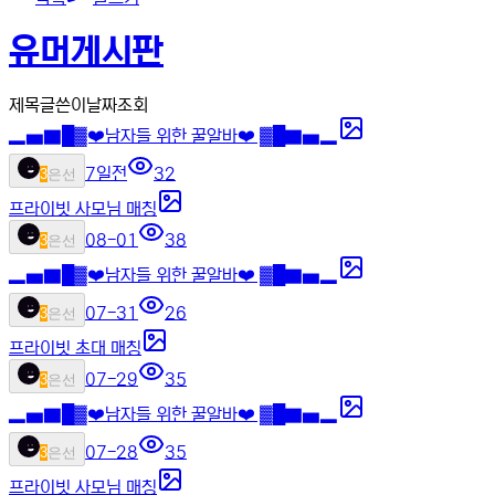
유머게시판
제목
글쓴이
날짜
조회
▂▅▇█▓❤️남자들 위한 꿀알바❤️ ▓█▇▅▂
7일전
32
3
은선
프라이빗 사모님 매칭
08-01
38
3
은선
▂▅▇█▓❤️남자들 위한 꿀알바❤️ ▓█▇▅▂
07-31
26
3
은선
프라이빗 초대 매칭
07-29
35
3
은선
▂▅▇█▓❤️남자들 위한 꿀알바❤️ ▓█▇▅▂
07-28
35
3
은선
프라이빗 사모님 매칭