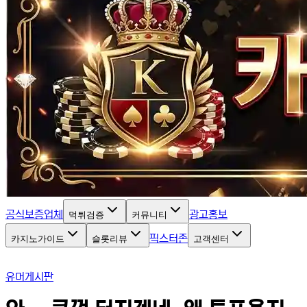
공식보증업체
광고홍보
먹튀검증
커뮤니티
픽스터존
카지노가이드
슬롯리뷰
고객센터
유머게시판