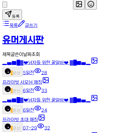
등록
목록
글쓰기
유머게시판
제목
글쓴이
날짜
조회
▂▅▇█▓❤️남자들 위한 꿀알바❤️ ▓█▇▅▂
5일전
28
3
은선
프라이빗 사모님 매칭
6일전
33
3
은선
▂▅▇█▓❤️남자들 위한 꿀알바❤️ ▓█▇▅▂
6일전
24
3
은선
프라이빗 초대 매칭
07-29
32
3
은선