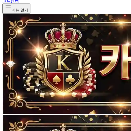
고객센터
메뉴 열기