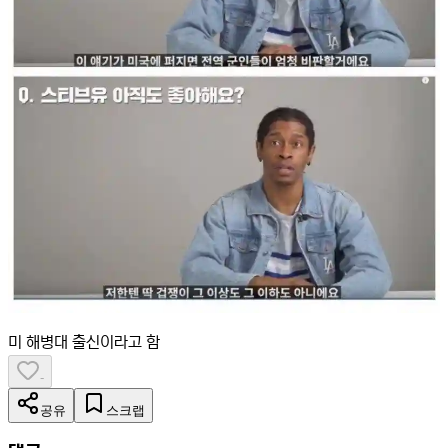
미 해병대 출신이라고 함
-
공유
스크랩