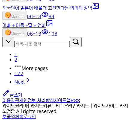
외국인이 일본어 배울때 고전한다는 의외의 장벽
06-13
84
M
admin
아빠 + 아들 +딸 + 엄마
06-13
108
M
admin
1
2
More pages
172
Next
글쓰기
이용약관
개인정보 처리방침
사이트맵
RSS
카지노코리아| 카지노커뮤니티 | 온라인카지노 | 카지노사이트 카지
노검증 All rights reserved.
보증업체
홈
로그인