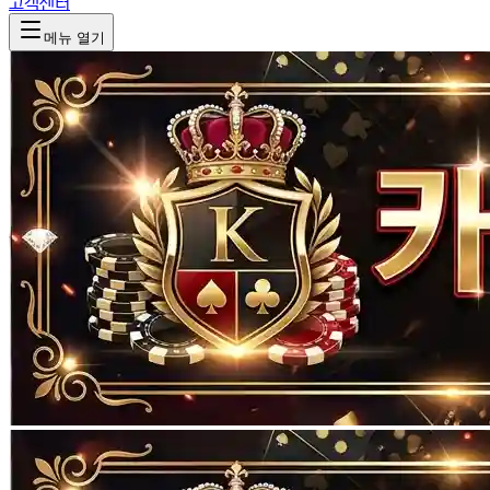
고객센터
메뉴 열기