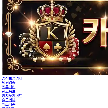
공식보증업체
먹튀검증
커뮤니티
광고홍보
카지노가이드
슬롯리뷰
픽스터존