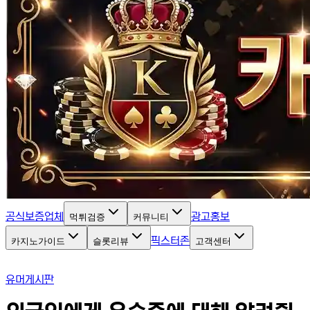
공식보증업체
광고홍보
먹튀검증
커뮤니티
픽스터존
카지노가이드
슬롯리뷰
고객센터
유머게시판