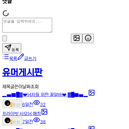
댓글
등록
목록
글쓰기
유머게시판
제목
글쓴이
날짜
조회
▂▅▇█▓❤️남자들 위한 꿀알바❤️ ▓█▇▅▂
6일전
32
3
은선
프라이빗 사모님 매칭
7일전
38
3
은선