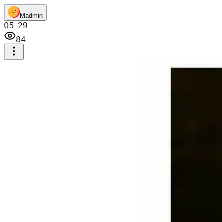
M
admin
05-29
84