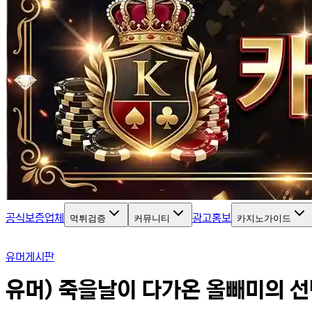
공식보증업체
광고홍보
먹튀검증
커뮤니티
카지노가이드
유머게시판
유머) 죽을날이 다가온 올빼미의 