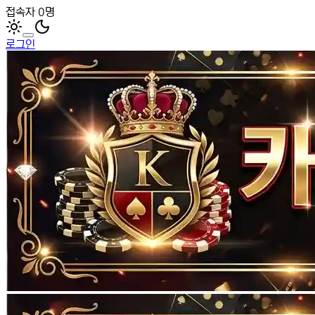
접속자 0명
로그인