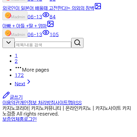
외국인이 일본어 배울때 고전한다는 의외의 장벽
06-13
84
M
admin
아빠 + 아들 +딸 + 엄마
06-13
105
M
admin
1
2
More pages
172
Next
글쓰기
이용약관
개인정보 처리방침
사이트맵
RSS
카지노코리아| 카지노커뮤니티 | 온라인카지노 | 카지노사이트 카지
노검증 All rights reserved.
보증업체
홈
로그인