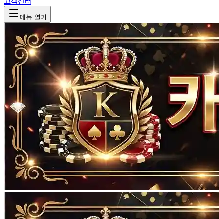
고객센터
메뉴 열기