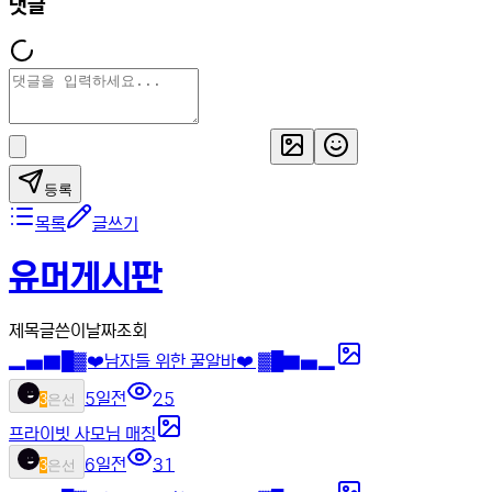
댓글
등록
목록
글쓰기
유머게시판
제목
글쓴이
날짜
조회
▂▅▇█▓❤️남자들 위한 꿀알바❤️ ▓█▇▅▂
5일전
25
3
은선
프라이빗 사모님 매칭
6일전
31
3
은선