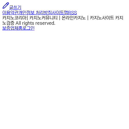
글쓰기
이용약관
개인정보 처리방침
사이트맵
RSS
카지노코리아| 카지노커뮤니티 | 온라인카지노 | 카지노사이트 카지
노검증 All rights reserved.
보증업체
홈
로그인