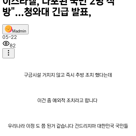
이스라엘, 나포된 국민 2명 석
방"...청와대 긴급 발표,
M
admin
05-22
82
구금시설 거치지 않고 즉시 추방 조치 했다는데
이건 좀 예외적 조치라고 합니다
우리나라 이정 도 쯤 된거 같습니다 건드리지마 대한민국 국민들