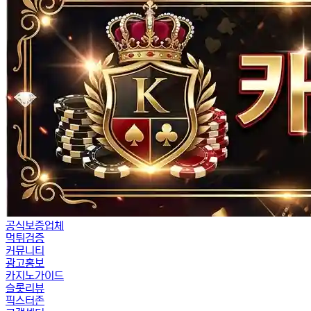
공식보증업체
먹튀검증
커뮤니티
광고홍보
카지노가이드
슬롯리뷰
픽스터존