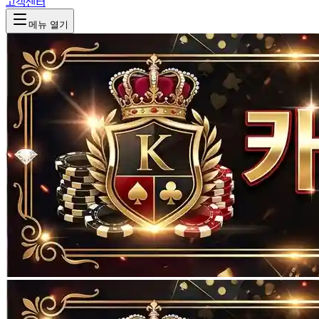
고객센터
메뉴 열기