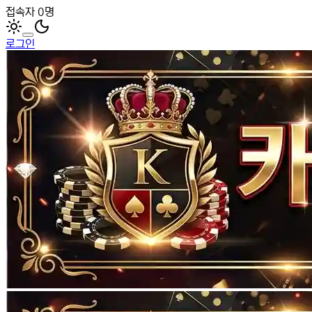
접속자 0명
로그인