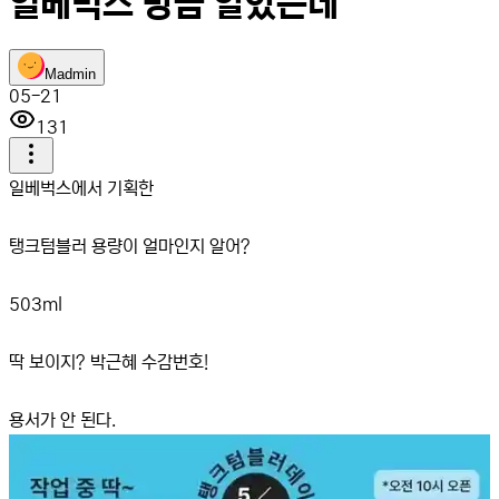
일베벅스 방금 알았는데
M
admin
05-21
131
일베벅스에서 기획한
탱크텀블러 용량이 얼마인지 알어?
503ml
딱 보이지? 박근혜 수감번호!
용서가 안 된다.