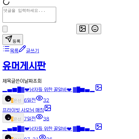
등록
목록
글쓰기
유머게시판
제목
글쓴이
날짜
조회
▂▅▇█▓❤️남자들 위한 꿀알바❤️ ▓█▇▅▂
6일전
32
3
은선
프라이빗 사모님 매칭
7일전
38
3
은선
▂▅▇█▓❤️남자들 위한 꿀알바❤️ ▓█▇▅▂