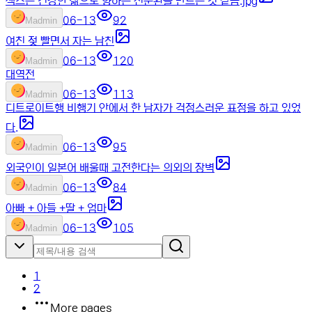
섹스는 건강한 삶으로 향하는 선순환을 만드는 것 같음.jpg
06-13
92
M
admin
여친 젖 빨면서 자는 남친
06-13
120
M
admin
대역전
06-13
113
M
admin
디트로이트행 비행기 안에서 한 남자가 걱정스러운 표정을 하고 있었
다.
06-13
95
M
admin
외국인이 일본어 배울때 고전한다는 의외의 장벽
06-13
84
M
admin
아빠 + 아들 +딸 + 엄마
06-13
105
M
admin
1
2
More pages