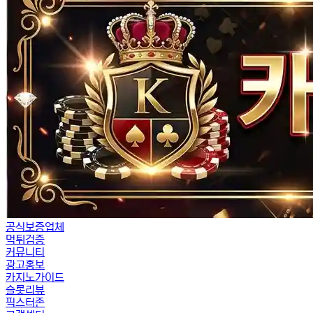
공식보증업체
먹튀검증
커뮤니티
광고홍보
카지노가이드
슬롯리뷰
픽스터존