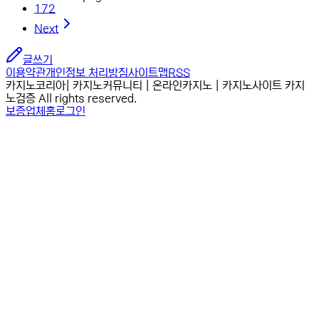
172
Next
글쓰기
이용약관
개인정보 처리방침
사이트맵
RSS
카지노코리아| 카지노커뮤니티 | 온라인카지노 | 카지노사이트 카지
노검증 All rights reserved.
보증업체
홈
로그인