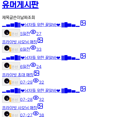
유머게시판
제목
글쓴이
날짜
조회
▂▅▇█▓❤️남자들 위한 꿀알바❤️ ▓█▇▅▂
5일전
27
3
은선
프라이빗 사모님 매칭
6일전
33
3
은선
▂▅▇█▓❤️남자들 위한 꿀알바❤️ ▓█▇▅▂
6일전
24
3
은선
프라이빗 초대 매칭
07-29
32
3
은선
▂▅▇█▓❤️남자들 위한 꿀알바❤️ ▓█▇▅▂
07-28
32
3
은선
프라이빗 사모님 매칭
07-27
38
3
은선