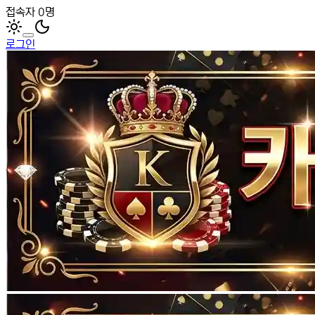
접속자 0명
로그인